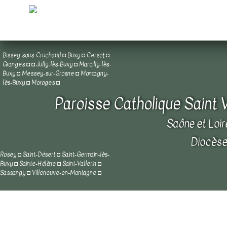
Bissey-sous-Cruchaud
◘
Buxy
◘
Cersot
◘
Granges
◘
◘
Jully-lès-Buxy
◘
Marcilly-lès-
Buxy
◘
Messey-sur-Grosne
◘
Montagny-
lès-Buxy
◘
Moroges
◘
Paroisse Catholique Saint 
Saône et Loir
Diocèse
Rosey
◘
Saint-Désert
◘
Saint-Germain-lès-
Buxy
◘
Sainte-Hélène
◘
Saint-Vallerin
◘
Sassangy
◘
Villeneuve-en-Montagne
◘