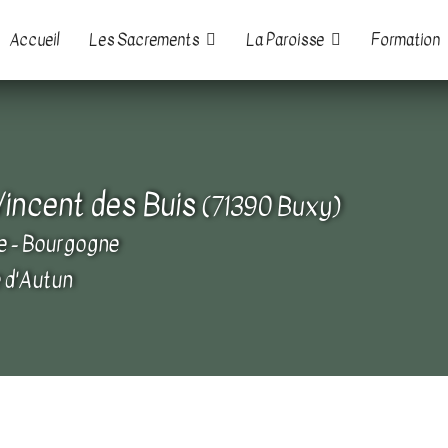
Accueil
Les Sacrements
La Paroisse
Formation
Vincent des Buis
(71390 Buxy)
e - Bourgogne
 d'Autun